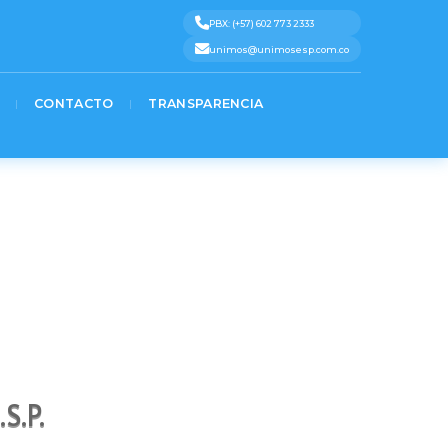
%0A%7D)%3B%0A%3C%2Fscript%3E» message=»» highlight=»» provider=»manual»/]
t 3
Text 4
Text 5
PBX: (+57) 602 773 2333
unimos@unimosesp.com.co
CONTACTO
TRANSPARENCIA
S.P.