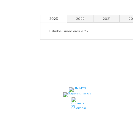
2023
2022
2021
20
Estados Financieros 2023
UN
Dire
Ipia
Hora
a.m.
Telé
Líne