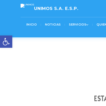
[pastacode lang=»markup» manual=»%3Cscript%3E%0AjQuery(function(%24)%7B%0A%20%
UNIMOS S.A. E.S.P.
INICIO
NOTICIAS
SERVICIOS
QUIE
Abrir barra de herramienta
EST