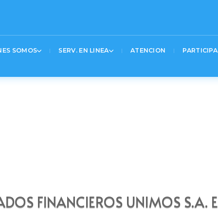
20%20%20%24(‘.logo_container%20a’).attr(‘href’%2C’https%3A%2F%2Fwww.gov.co’)%3B
UNIMOS
Text 2
Tex
NES SOMOS
SERV. EN LINEA
ATENCION
PARTICIPA
s
ADOS FINANCIEROS UNIMOS S.A. E.