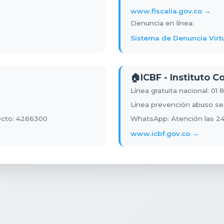
www.fiscalia.gov.co →
Denuncia en línea:
Sistema de Denuncia Virt
🏠
ICBF - Instituto 
Línea gratuita nacional: 01
Línea prevención abuso sexu
recto: 4266300
WhatsApp: Atención las 24
www.icbf.gov.co →