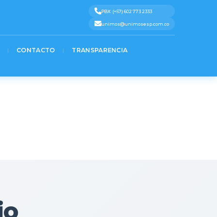
%0A%7D)%3B%0A%3C%2Fscript%3E» message=»» highlight=»» provider=»manual»/]
Text 4
Text 5
PBX: (+57) 602 773 2333
unimos@unimosesp.com.co
CONTACTO
TRANSPARENCIA
io