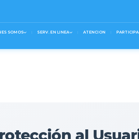
20%20%20%24(‘.logo_container%20a’).attr(‘href’%2C’https%3A%2F%2Fwww.gov.co’)%3B
UNIMOS
Text 2
Text 3
NES SOMOS
SERV. EN LINEA
ATENCION
PARTICIPA
s
rotección al Usuar