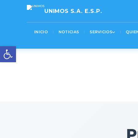
[pastacode lang=»markup» manual=»%3Cscript%3E%0AjQuery(function(%24)%7B%0A%20%
UNIMOS S.A. E.S.P.
INICIO
NOTICIAS
SERVICIOS
QUIE
Abrir barra de herramienta
P