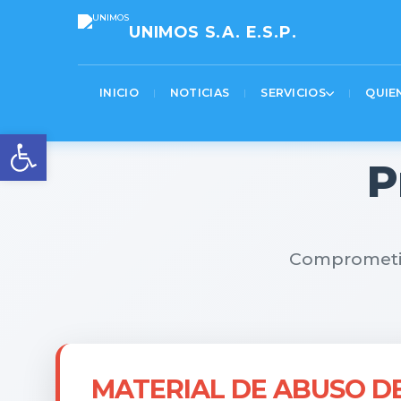
[pastacode lang=»markup» manual=»%3Cscript%3E%0AjQuery(function(%24)%7B%0A%20%
UNIMOS S.A. E.S.P.
INICIO
NOTICIAS
SERVICIOS
QUIE
Abrir barra de herramienta
P
Comprometido
MATERIAL DE ABUSO DE