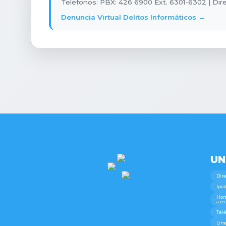
Teléfonos: PBX: 426 6900 Ext. 6301-6302 | Di
Denuncia Virtual Delitos Informáticos →
UN
Dire
Ipia
Hora
a.m.
Telé
Líne