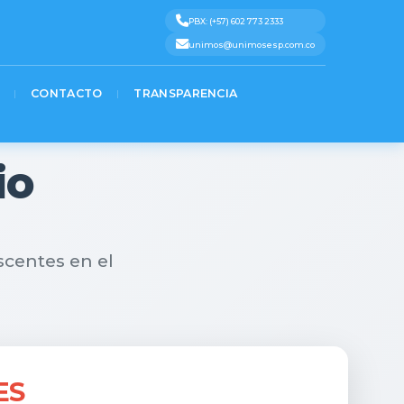
%0A%7D)%3B%0A%3C%2Fscript%3E» message=»» highlight=»» provider=»manual»/]
Text 4
Text 5
PBX: (+57) 602 773 2333
unimos@unimosesp.com.co
CONTACTO
TRANSPARENCIA
io
scentes en el
ES