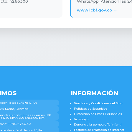
recto: 4266300
WhatsApp: Atención las 24
www.icbf.gov.co →
IMOS
INFORMACIÓN
ccion: Ipiales Cr 5 No 12 - 04
Términos y Condiciones del Sitio
Políticas de Seguridad
les, Nariño, Colombia
Protección de Datos Personales
rio de atención: lunes a viernes, 8:00
 a 12:00 p.m. y 2:00 p.m. a 6:00 p.m.
Te protejo
fono: (+57) 602 7732333
Denuncia la pornografía infantil
Factores de limitación de Internet
a de atención al cliente: 113, 114