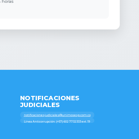
 horas
NOTIFICACIONES
JUDICIALES
notificacionesjudiciales@unimosesp.com.co
Línea Anticorrupción: (+57) 602 7732333 ext. 19