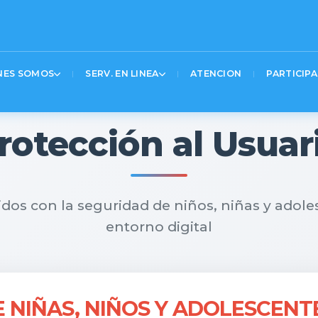
20%20%20%24(‘.logo_container%20a’).attr(‘href’%2C’https%3A%2F%2Fwww.gov.co’)%3B
UNIMOS
Text 2
Text 3
NES SOMOS
SERV. EN LINEA
ATENCION
PARTICIPA
s
rotección al Usuar
s con la seguridad de niños, niñas y adole
entorno digital
 NIÑAS, NIÑOS Y ADOLESCENT