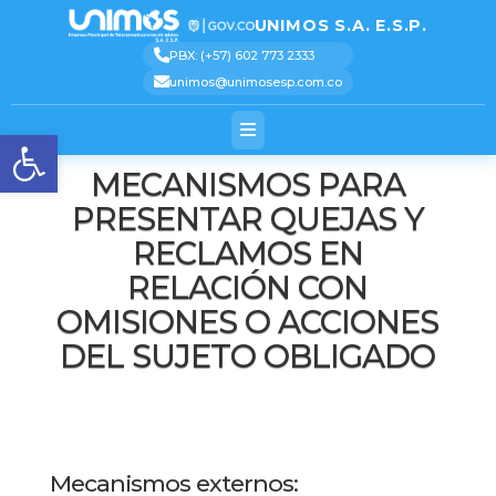
[pastacode lang=»markup»
manual=»%3Cscript%3E%0AjQuery(function(%24)%7B%0A%20%20%20%20%24(‘.logo_conta
message=»» highlight=»» provider=»manual»/]
UNIMOS S.A. E.S.P.
Text 2
Text 3
Text 4
Text 5
PBX: (+57) 602 773 2333
unimos@unimosesp.com.co
Abrir barra de herramienta
MECANISMOS PARA
PRESENTAR QUEJAS Y
RECLAMOS EN
RELACIÓN CON
OMISIONES O ACCIONES
DEL SUJETO OBLIGADO
Mecanismos externos: