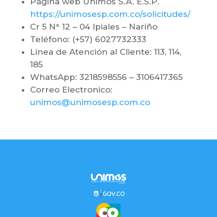
Página web Unimos S.A. E.S.P.
https://unimosesp.com.co/solicitudes/
Cr 5 N° 12 – 04 Ipiales – Nariño
Teléfono: (+57) 6027732333
Línea de Atención al Cliente: 113, 114,
185
WhatsApp: 3218598556 – 3106417365
Correo Electronico:
unimos@unimosesp.com.co