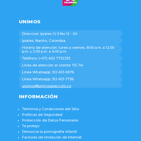
UNIMOS
Direccion: Ipiales Cr 5 No 12 - 04
Ipiales, Nariño, Colombia
Horario de atención: lunes a viernes, 8:00 a.m. a 12:00
p.m. y 2:00 p.m. a 6:00 p.m.
Teléfono: (+57) 602 7732333
Línea de atención al cliente: 113, 114
Línea Whatsapp: 312-613-0676
Línea Whatsapp: 312-613-7736
unimos@unimosesp.com.co
INFORMACIÓN
Términos y Condiciones del Sitio
Políticas de Seguridad
Protección de Datos Personales
Te protejo
Denuncia la pornografía infantil
Factores de limitación de Internet