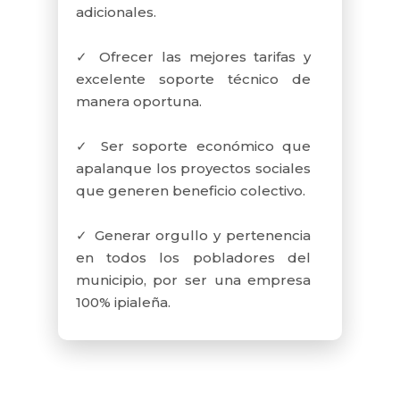
adicionales.
que las actuaciones de los
servidores públicos fortalezcan
✓ Ofrecer las mejores tarifas y
los valores sociales y se
excelente soporte técnico de
traduzcan en realizaciones
manera oportuna.
compatibles con los anhelos de
convivencia, equidad y
✓ Ser soporte económico que
responsabilidad social. En todo
apalanque los proyectos sociales
caso se trata de que UNIMOS
que generen beneficio colectivo.
Empresa Municipal de
Telecomunicaciones de Ipiales
✓ Generar orgullo y pertenencia
S.A. E.S.P. asuma el proceso de
en todos los pobladores del
gestión ética en su estatus de
municipio, por ser una empresa
entidad pública como un
100% ipialeña.
ejercicio permanente de
construcción democrática