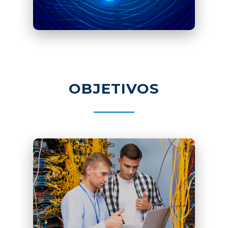
S.A. E.S.P., mediante la
construcción y puesta en marcha
de un modelo de gestión ética,
pretenda promover la
legitimidad que se necesita para
la promoción, divulgación y
cumplimiento de los derechos
OBJETIVOS
humanos.
Así también, el propósito de todo
modelo de gestión ética será el
de configurar una cultura de la
integridad en la gestión pública,
que produzca confianza en la
ciudadanía hacia las entidades y
los servidores públicos, al
reconocer que estos no
solamente cumplen la Ley, sino