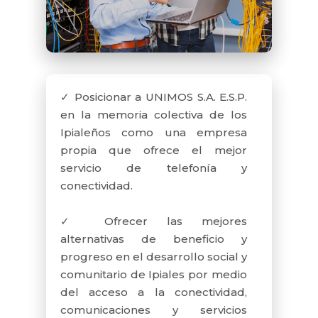
que en sus prácticas es evidente
un compromiso con la defensa y
la construcción de lo público ya
que sus servicios contribuyen
con claridad a mejorar la calidad
✓ Posicionar a UNIMOS S.A. E.S.P.
de vida de toda la población.
en la memoria colectiva de los
Ipialeños como una empresa
La transparencia y la claridad del
propia que ofrece el mejor
Estado se vierten sobre la
servicio de telefonía y
sustancialidad de la dimensión
conectividad.
ética, toda vez que esclarece los
términos de las divergencias y
✓ Ofrecer las mejores
procura la consecución de
alternativas de beneficio y
acuerdos razonables, que al final
progreso en el desarrollo social y
se constituyen en factor esencial
comunitario de Ipiales por medio
en la toma de decisiones. Esto es
del acceso a la conectividad,
que la ética aplicada en las
comunicaciones y servicios
entidades públicas contribuye a