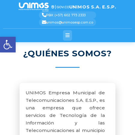
[pastacode lang=»markup»
manual=»%3Cscript%3E%0AjQuery(function(%24)%7B%0A%20%20%20%20%24(‘.logo_conta
message=»» highlight=»» provider=»manual»/]
UNIMOS S.A. E.S.P.
UNIMOS
Text 2
Text 3
Text 4
PBX: (+57) 602 773 2333
unimos@unimosesp.com.co
Abrir barra de herramienta
¿QUIÉNES SOMOS?
UNIMOS Empresa Municipal de
Telecomunicaciones S.A. E.S.P., es
una empresa que ofrece
servicios de Tecnología de la
Información y las
Telecomunicaciones al municipio