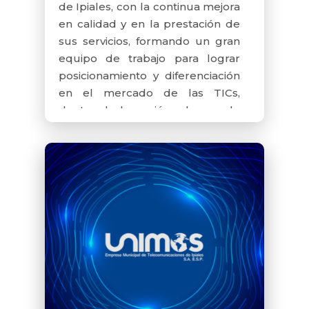
de Ipiales, con la continua mejora
en calidad y en la prestación de
sus servicios, formando un gran
equipo de trabajo para lograr
posicionamiento y diferenciación
en el mercado de las TICs,
dentro de la región y buscando
reconocimiento a nivel nacional.
El respeto y la confianza de la
ciudadanía hacia los órganos y
entidades estatales están
ineludiblemente determinados
por la actuación de los
servidores públicos en todas las
instancias del Estado. De ahí que
UNIMOS Empresa Municipal de
Telecomunicaciones de Ipiales