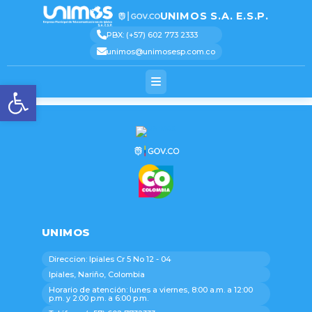
[pastacode lang=»markup»
manual=»%3Cscript%3E%0AjQuery(function(%24)%7B%0A%20%20%20%20%24(‘.logo_conta
message=»» highlight=»» provider=»manual»/]
UNIMOS S.A. E.S.P.
S
Text 2
Text 3
Text 4
Text 5
PBX: (+57) 602 773 2333
unimos@unimosesp.com.co
Abrir barra de herramienta
UNIMOS
Direccion: Ipiales Cr 5 No 12 - 04
Ipiales, Nariño, Colombia
Horario de atención: lunes a viernes, 8:00 a.m. a 12:00
p.m. y 2:00 p.m. a 6:00 p.m.