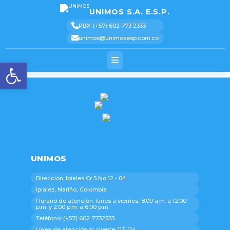
[pastacode lang=»markup»
manual=»%3Cscript%3E%0AjQuery(function(%24)%7B%0A%20%20%20%20%24(‘.logo_conta
message=»» highlight=»» provider=»manual»/]
UNIMOS S.A. E.S.P.
UNIMOS
Text 2
Text 3
Text 4
Text 5
PBX: (+57) 602 773 2333
unimos@unimosesp.com.co
Abrir barra de herramienta
UNIMOS
Direccion: Ipiales Cr 5 No 12 - 04
Ipiales, Nariño, Colombia
Horario de atención: lunes a viernes, 8:00 a.m. a 12:00
p.m. y 2:00 p.m. a 6:00 p.m.
Teléfono: (+57) 602 7732333
Línea de atención al cliente: 113, 114