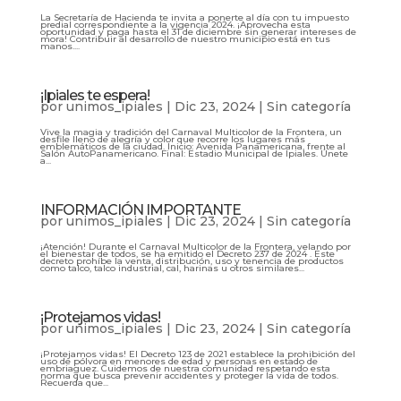
La Secretaría de Hacienda te invita a ponerte al día con tu impuesto
predial correspondiente a la vigencia 2024. ¡Aprovecha esta
oportunidad y paga hasta el 31 de diciembre sin generar intereses de
mora! Contribuir al desarrollo de nuestro municipio está en tus
manos....
¡Ipiales te espera!
por
unimos_ipiales
|
Dic 23, 2024
|
Sin categoría
Vive la magia y tradición del Carnaval Multicolor de la Frontera, un
desfile lleno de alegría y color que recorre los lugares más
emblemáticos de la ciudad. Inicio: Avenida Panamericana, frente al
Salón AutoPanamericano. Final: Estadio Municipal de Ipiales. Únete
a...
INFORMACIÓN IMPORTANTE
por
unimos_ipiales
|
Dic 23, 2024
|
Sin categoría
¡Atención! Durante el Carnaval Multicolor de la Frontera, velando por
el bienestar de todos, se ha emitido el Decreto 237 de 2024 . Este
decreto prohíbe la venta, distribución, uso y tenencia de productos
como talco, talco industrial, cal, harinas u otros similares...
¡Protejamos vidas!
por
unimos_ipiales
|
Dic 23, 2024
|
Sin categoría
¡Protejamos vidas! El Decreto 123 de 2021 establece la prohibición del
uso de pólvora en menores de edad y personas en estado de
embriaguez. Cuidemos de nuestra comunidad respetando esta
norma que busca prevenir accidentes y proteger la vida de todos.
Recuerda que...