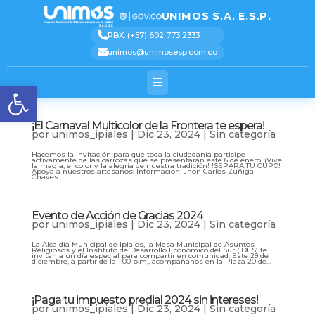
[pastacode lang=»markup»
manual=»%3Cscript%3E%0AjQuery(function(%24)%7B%0A%20%20%20%20%24(‘.logo_conta
message=»» highlight=»» provider=»manual»/]
UNIMOS S.A. E.S.P.
S
Text 2
Text 3
Text 4
Text 5
PBX: (+57) 602 773 2333
unimos@unimosesp.com.co
Abrir barra de herramienta
¡El Carnaval Multicolor de la Frontera te espera!
por
unimos_ipiales
|
Dic 23, 2024
|
Sin categoría
Hacemos la invitación para que toda la ciudadanía participe
activamente de las carrozas que se presentarán este 6 de enero. ¡Vive
la magia, el color y la alegría de nuestra tradición! !SEPARA TU CUPO!
Apoya a nuestros artesanos: Información: Jhon Carlos Zúñiga
Chaves...
Evento de Acción de Gracias 2024
por
unimos_ipiales
|
Dic 23, 2024
|
Sin categoría
La Alcaldía Municipal de Ipiales, la Mesa Municipal de Asuntos
Religiosos y el Instituto de Desarrollo Económico del Sur (IDES) te
invitan a un día especial para compartir en comunidad. Este 29 de
diciembre, a partir de la 1:00 p.m., acompáñanos en la Plaza 20 de...
¡Paga tu impuesto predial 2024 sin intereses!
por
unimos_ipiales
|
Dic 23, 2024
|
Sin categoría