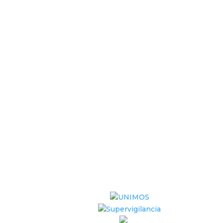
UN
Dire
Ipia