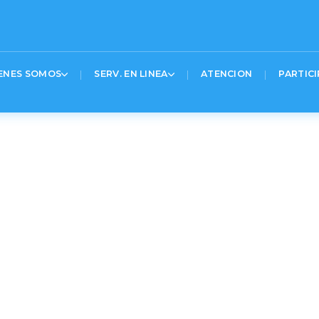
0%20%24(‘.logo_container%20a’).attr(‘href’%2C’https%3A%2F
UNIMOS
Text 2
Text 
ENES SOMOS
SERV. EN LINEA
ATENCION
PARTICI