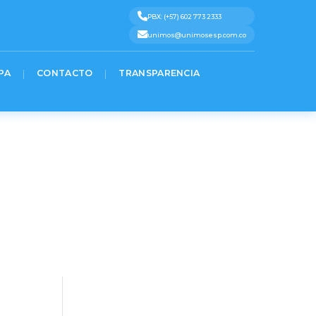
PBX: (+57) 602 773 2333
%2Fwww.gov.co’)%3B%0A%7D)%3B%0A%3C%2Fscript%3E» message=»»
unimos@unimosesp.com.co
3
Text 4
Text 5
PA
CONTACTO
TRANSPARENCIA