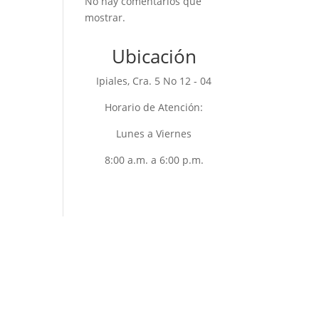
No hay comentarios que
mostrar.
Ubicación
Ipiales, Cra. 5 No 12 - 04
Horario de Atención:
Lunes a Viernes
8:00 a.m. a 6:00 p.m.
NOTIFICACIONES
JUDICIALES
notificacionesjudiciales@unimosesp.com.co