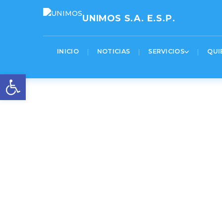
[pastacode lang=»markup»
manual=»%3Cscript%3E%0AjQuery(function(%24)%7B%0A%20%20%2
UNIMOS S.A. E.S.P.
highlight=»» provider=»manual»/]
INICIO
NOTICIAS
SERVICIOS
QUI
Abrir barra de herramientas