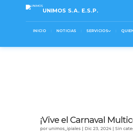
[pastacode lang=»markup» manual=»%3Cscript%3E%0AjQuery(function(%24)%7B%0A%20%
UNIMOS S.A. E.S.P.
INICIO
NOTICIAS
SERVICIOS
QUIE
¡Vive el Carnaval Multic
por
unimos_ipiales
|
Dic 23, 2024
|
Sin cate