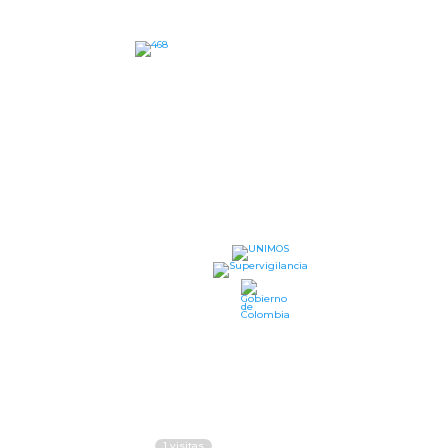
UN
Dire
Ipia
Hora
a.m.
Telé
Líne
Líne
Líne
1
visitas
uni