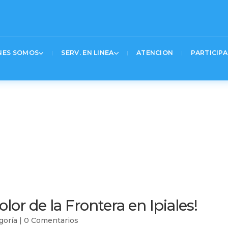
20%20%20%24(‘.logo_container%20a’).attr(‘href’%2C’https%3A%2F%2Fwww.gov.co’)%3B
UNIMOS
Text 2
Tex
NES SOMOS
SERV. EN LINEA
ATENCION
PARTICIPA
olor de la Frontera en Ipiales!
goría
|
0 Comentarios