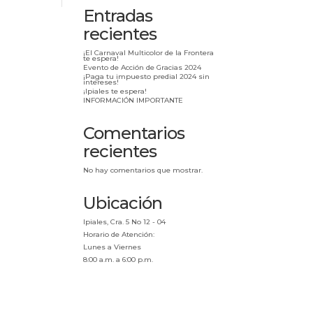
Entradas
recientes
¡El Carnaval Multicolor de la Frontera
te espera!
Evento de Acción de Gracias 2024
¡Paga tu impuesto predial 2024 sin
intereses!
¡Ipiales te espera!
INFORMACIÓN IMPORTANTE
Comentarios
recientes
No hay comentarios que mostrar.
Ubicación
Ipiales, Cra. 5 No 12 - 04
Horario de Atención:
Lunes a Viernes
8:00 a.m. a 6:00 p.m.