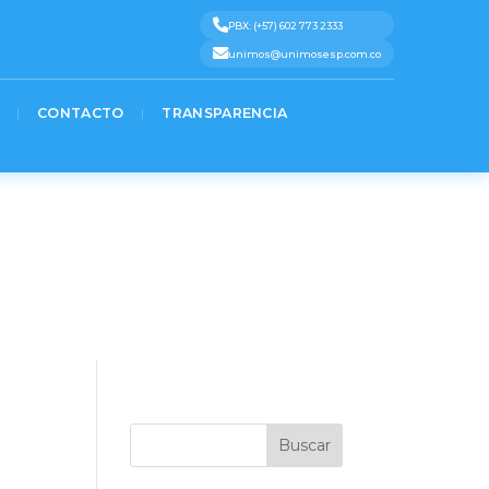
%0A%7D)%3B%0A%3C%2Fscript%3E» message=»» highlight=»» provider=»manual»/]
t 3
Text 4
Text 5
PBX: (+57) 602 773 2333
unimos@unimosesp.com.co
CONTACTO
TRANSPARENCIA
Buscar